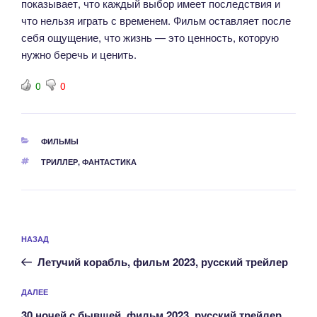
показывает, что каждый выбор имеет последствия и
что нельзя играть с временем. Фильм оставляет после
себя ощущение, что жизнь — это ценность, которую
нужно беречь и ценить.
0
0
РУБРИКИ
ФИЛЬМЫ
МЕТКИ
ТРИЛЛЕР
,
ФАНТАСТИКА
Навигация
Предыдущая
НАЗАД
по
запись:
записям
Летучий корабль, фильм 2023, русский трейлер
Следующая
ДАЛЕЕ
запись
30 ночей с бывшей, фильм 2023, русский трейлер