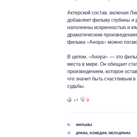
Актерский состав, включая Л
добавляет фильму глубины и 
наполнены искренностью и юм
драматическим произведением
фильма «Анора» можно посмо
В целом, «Анора» — это фильм
места в мире. Он обещает ст
произведением, которое оста
что значит быть счастливым 
судьбы.
+1
0
РУБРИКИ
ФИЛЬМЫ
МЕТКИ
ДРАМА
,
КОМЕДИЯ
,
МЕЛОДРАМА