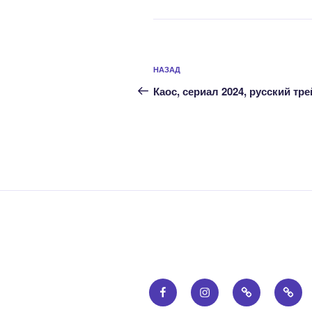
Навигация
Предыдущая
НАЗАД
по
запись:
Каос, сериал 2024, русский тр
записям
Facebook
Instagram
Email
Прав