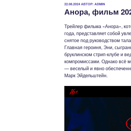
ОПУБЛИКОВАНО
22.08.2024
АВТОР:
ADMIN
Анора, фильм 202
Трейлер фильма «Анора», кот
года, представляет собой увл
снятое под руководством тал
Главная героиня, Эни, сыгран
бруклинском стрип-клубе и ве
компромиссами. Однако всё ме
— веселый и явно обеспеченны
Марк Эйдельштейн.