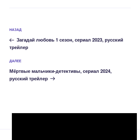
Навигация
Предыдущая
НАЗАД
по
запись:
записям
Загадай любовь 1 сезон, сериал 2023, русский
трейлер
Следующая
ДАЛЕЕ
запись
Мёртвые мальчики-детективы, сериал 2024,
русский трейлер