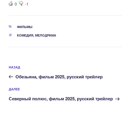
0
-1
РУБРИКИ
ФИЛЬМЫ
МЕТКИ
КОМЕДИЯ
,
МЕЛОДРАМА
Навигация
Предыдущая
НАЗАД
по
запись:
записям
Обезьяна, фильм 2025, русский трейлер
Следующая
ДАЛЕЕ
запись
Северный полюс, фильм 2025, русский трейлер