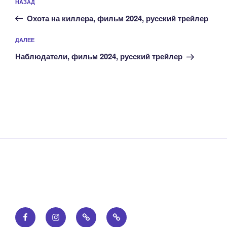
Предыдущая
НАЗАД
по
запись:
записям
Охота на киллера, фильм 2024, русский трейлер
Следующая
ДАЛЕЕ
запись
Наблюдатели, фильм 2024, русский трейлер
Facebook
Instagram
Email
Правообладателям