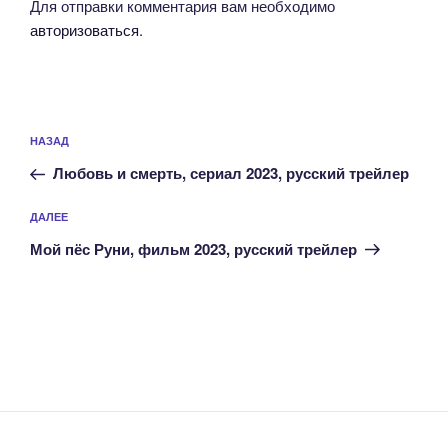
Для отправки комментария вам необходимо
авторизоваться
.
Навигация
Предыдущая
НАЗАД
по
запись:
записям
Любовь и смерть, сериал 2023, русский трейлер
Следующая
ДАЛЕЕ
запись
Мой пёс Руни, фильм 2023, русский трейлер