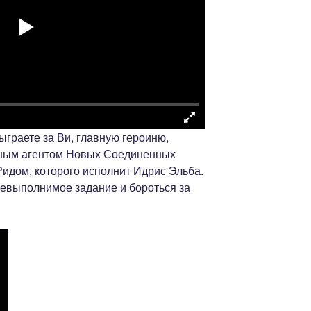
граете за Ви, главную героиню,
тным агентом Новых Соединенных
дом, которого исполнит Идрис Эльба.
невыполнимое задание и бороться за