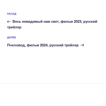
Навигация
Предыдущая
НАЗАД
по
запись:
записям
Весь невидимый нам свет, фильм 2023, русский
трейлер
Следующая
ДАЛЕЕ
запись
Пчеловод, фильм 2024, русский трейлер