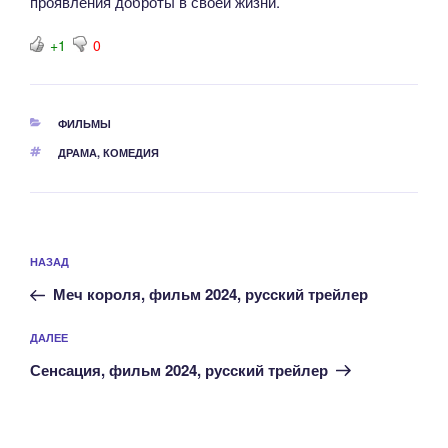
проявления доброты в своей жизни.
+1
0
РУБРИКИ
ФИЛЬМЫ
МЕТКИ
ДРАМА
,
КОМЕДИЯ
Навигация
Предыдущая
НАЗАД
по
запись:
записям
Меч короля, фильм 2024, русский трейлер
Следующая
ДАЛЕЕ
запись
Сенсация, фильм 2024, русский трейлер