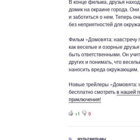
В конце фильма, друзья нахо
домик на окраине города. Они
и заботиться о нем. Теперь о
без неприятностей для окруж
Фильм «Домовята: навстречу 
как веселые и озорные друзья
быть ответственными. Он учит
других и понимать, что весел
наносить вреда окружающим.
Новые трейлеры «Домовята: 
бесплатно смотреть
в нашей 
приключения!
+1
0
РУБРИКИ
МУЛЬТФИЛЬМЫ