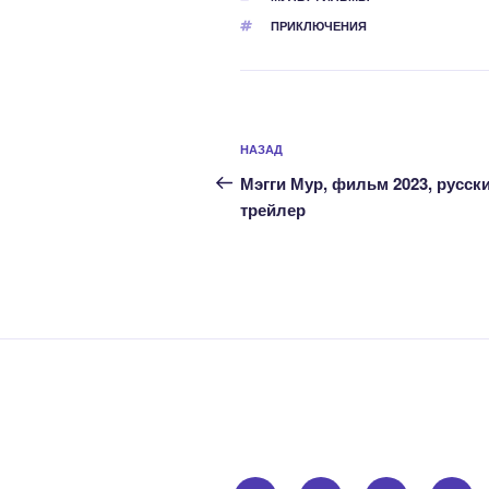
МЕТКИ
ПРИКЛЮЧЕНИЯ
Навигация
Предыдущая
НАЗАД
по
запись:
Мэгги Мур, фильм 2023, русск
записям
трейлер