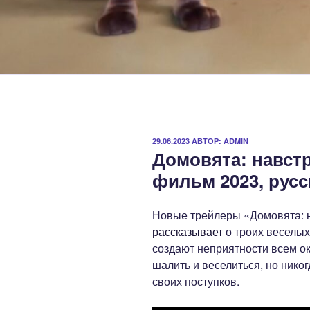
ОПУБЛИКОВАНО
29.06.2023
АВТОР:
ADMIN
Домовята: навст
фильм 2023, русс
Новые трейлеры «Домовята: 
рассказывает
о троих веселых
создают неприятности всем 
шалить и веселиться, но нико
своих поступков.