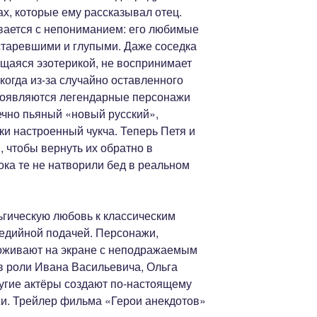
х, которые ему рассказывал отец.
ивается с непониманием: его любимые
таревшими и глупыми. Даже соседка
ющаяся эзотерикой, не воспринимает
 когда из-за случайно оставленного
 появляются легендарные персонажи
ечно пьяный «новый русский»,
и настроенный чукча. Теперь Петя и
 чтобы вернуть их обратно в
ка те не натворили бед в реальном
ьгическую любовь к классическим
едийной подачей. Персонажи,
 оживают на экране с неподражаемым
в роли Ивана Васильевича, Ольга
ругие актёры создают по-настоящему
и. Трейлер фильма «Герои анекдотов»