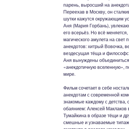
парень, выросший на анекдота
Переехав в Москву, он сталк
шутки кажутся окружающим ус
Аня (Мария Горбань), увлека
его всерьёз. Но всё меняется,
магического амулета на свет
анекдотов: хитрый Вовочка, в
вездесущая тёща и философск
Аня вынуждены объединиться,
«анекдотичную вселенную», по
мире.
Фильм сочетает в себе ностал
анекдотам с современной ком
знакомые каждому с детства,
обаянием: Алексей Маклаков 
Тумайкина в образе тёщи и д
смешные и узнаваемые типаж