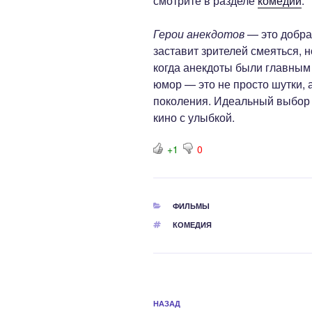
смотрите в разделе
комедии
.
Герои анекдотов
— это добрая
заставит зрителей смеяться, 
когда анекдоты были главным
юмор — это не просто шутки, 
поколения. Идеальный выбор д
кино с улыбкой.
+1
0
РУБРИКИ
ФИЛЬМЫ
МЕТКИ
КОМЕДИЯ
Навигация
Предыдущая
НАЗАД