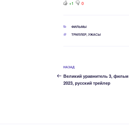
+1
0
РУБРИКИ
ФИЛЬМЫ
МЕТКИ
ТРИЛЛЕР
,
УЖАСЫ
Навигация
Предыдущая
НАЗАД
по
запись:
Великий уравнитель 3, фильм
записям
2023, русский трейлер