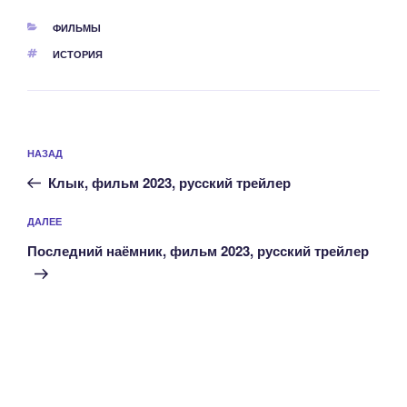
РУБРИКИ
ФИЛЬМЫ
МЕТКИ
ИСТОРИЯ
Навигация
Предыдущая
НАЗАД
по
запись:
записям
Клык, фильм 2023, русский трейлер
Следующая
ДАЛЕЕ
запись
Последний наёмник, фильм 2023, русский трейлер