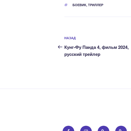
МЕТКИ
БОЕВИК
,
ТРИЛЛЕР
Навигация
Предыдущая
НАЗАД
по
запись:
Кунг-Фу Панда 4, фильм 2024,
записям
русский трейлер
Facebook
Instagram
Email
Прав