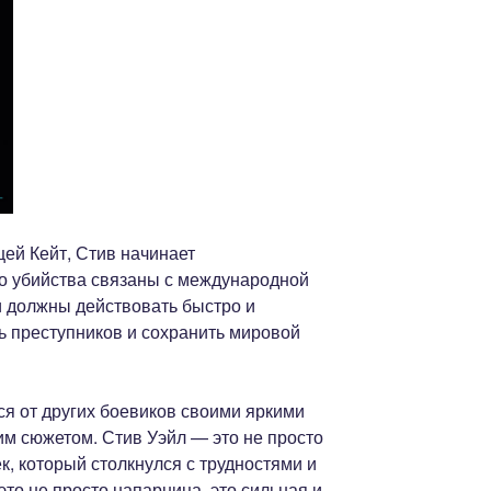
ей Кейт, Стив начинает
то убийства связаны с международной
и должны действовать быстро и
ь преступников и сохранить мировой
я от других боевиков своими яркими
 сюжетом. Стив Уэйл — это не просто
к, который столкнулся с трудностями и
это не просто напарница, это сильная и