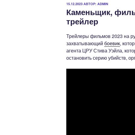
ОПУБЛИКОВАНО
15.12.2023
АВТОР:
ADMIN
Каменьщик, филь
трейлер
Трейлеры фильмов 2023 на р
захватывающий
боевик
, кото
агента ЦРУ Стива Уэйла, кото
остановить серию убийств, о