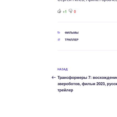
+1
0
РУБРИКИ
ФИЛЬМЫ
МЕТКИ
ТРИЛЛЕР
Навигация
Предыдущая
НАЗАД
по
запись:
Трансформеры 7: восхождени
записям
звероботов, фильм 2023, русс
трейлер