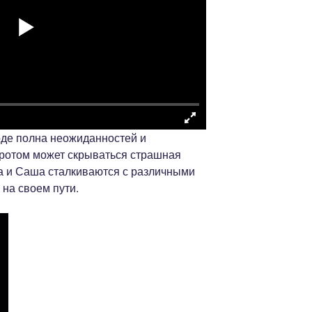
оде полна неожиданностей и
оротом может скрываться страшная
за и Саша сталкиваются с различными
на своем пути.