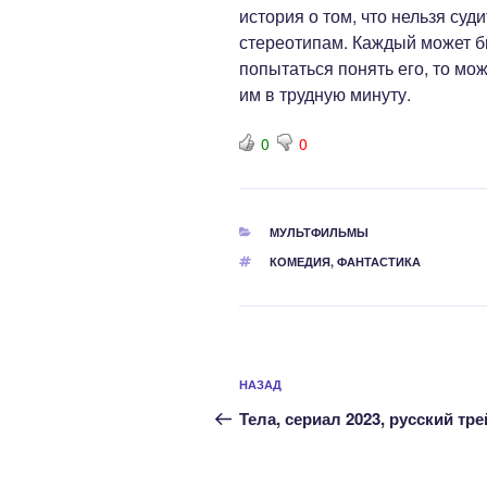
история о том, что нельзя суд
стереотипам. Каждый может б
попытаться понять его, то мо
им в трудную минуту.
0
0
РУБРИКИ
МУЛЬТФИЛЬМЫ
МЕТКИ
КОМЕДИЯ
,
ФАНТАСТИКА
Навигация
Предыдущая
НАЗАД
по
запись:
Тела, сериал 2023, русский тр
записям