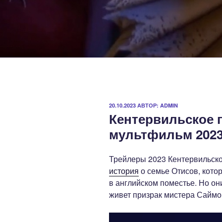
ОПУБЛИКОВАНО
20.10.2023
АВТОР:
ADMIN
Кентервильское 
мультфильм 2023
Трейлеры 2023 Кентервильско
история
о семье Отисов, кото
в английском поместье. Но они
живет призрак мистера Саймон