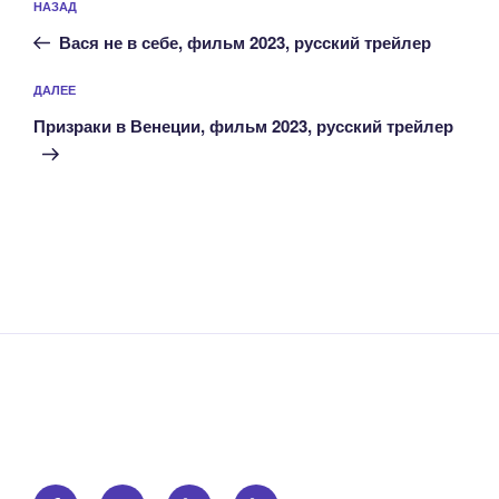
Предыдущая
НАЗАД
по
запись:
записям
Вася не в себе, фильм 2023, русский трейлер
Следующая
ДАЛЕЕ
запись
Призраки в Венеции, фильм 2023, русский трейлер
Facebook
Instagram
Email
Правообладателям