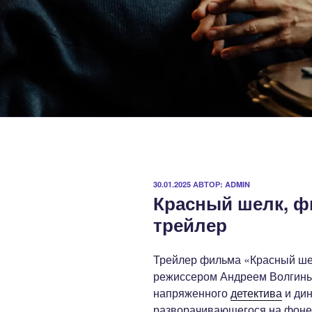
ОПУБЛИКОВАНО
30.01.2025
АВТОР:
ADMIN
Красный шелк, ф
трейлер
Трейлер фильма «Красный ше
режиссером Андреем Волгиным
напряженного
детектива
и дин
разворачивающегося на фоне 