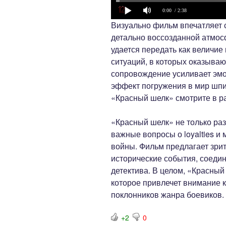
0:00
/ 2:38
Визуально фильм впечатляет
детально воссозданной атмос
удается передать как величие
ситуаций, в которых оказываю
сопровождение усиливает эм
эффект погружения в мир шпи
«Красный шелк» смотрите в р
«Красный шелк» не только раз
важные вопросы о loyalties и
войны. Фильм предлагает зри
исторические события, соедин
детектива. В целом, «Красный
которое привлечет внимание к
поклонников жанра боевиков.
+2
0