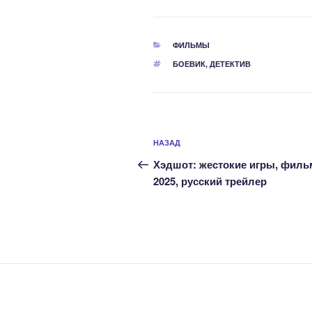
РУБРИКИ
ФИЛЬМЫ
МЕТКИ
БОЕВИК
,
ДЕТЕКТИВ
Навигация
Предыдущая
НАЗАД
по
запись:
Хэдшот: жестокие игры, филь
записям
2025, русский трейлер