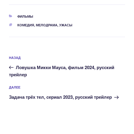
РУБРИКИ
ФИЛЬМЫ
МЕТКИ
КОМЕДИЯ
,
МЕЛОДРАМА
,
УЖАСЫ
Навигация
Предыдущая
НАЗАД
по
запись:
записям
Ловушка Микки Мауса, фильм 2024, русский
трейлер
Следующая
ДАЛЕЕ
запись
Задача трёх тел, сериал 2023, русский трейлер