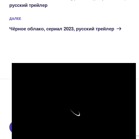
русский трейлер
Следующая
ДАЛЕЕ
запись
Чёрное облако, сериал 2023, русский трейлер
Facebook
Instagram
Email
Правообладателям