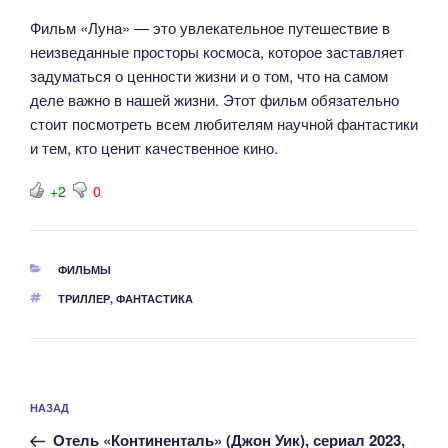
Фильм «Луна» — это увлекательное путешествие в
неизведанные просторы космоса, которое заставляет
задуматься о ценности жизни и о том, что на самом
деле важно в нашей жизни. Этот фильм обязательно
стоит посмотреть всем любителям научной фантастики
и тем, кто ценит качественное кино.
+2
0
РУБРИКИ
ФИЛЬМЫ
МЕТКИ
ТРИЛЛЕР
,
ФАНТАСТИКА
Навигация
Предыдущая
НАЗАД
по
запись:
записям
Отель «Континенталь» (Джон Уик), сериал 2023,