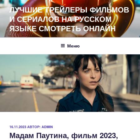
Перейти
ЛУЧШИЕ ТРЕЙЛЕРЫ ФИЛЬМОВ
к
И СЕРИАЛОВ НА РУССКОМ
содержимому
ЯЗЫКЕ СМОТРЕТЬ ОНЛАЙН
Меню
ОПУБЛИКОВАНО
16.11.2023
АВТОР:
ADMIN
Мадам Паутина, фильм 2023,