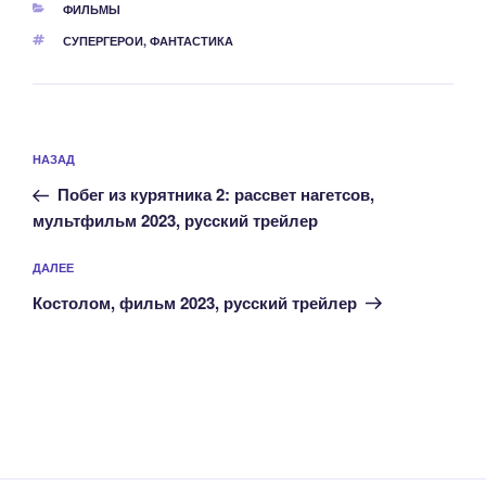
РУБРИКИ
ФИЛЬМЫ
МЕТКИ
СУПЕРГЕРОИ
,
ФАНТАСТИКА
Навигация
Предыдущая
НАЗАД
по
запись:
записям
Побег из курятника 2: рассвет нагетсов,
мультфильм 2023, русский трейлер
Следующая
ДАЛЕЕ
запись
Костолом, фильм 2023, русский трейлер