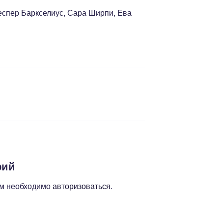
еспер Баркселиус, Сара Ширпи, Ева
рий
ам необходимо
авторизоваться
.