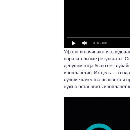
0:00
/ 0:00
Уфологи начинают исследован
поразительные результаты. О
девушки отца было не случай
инопланетян. Их цель — созд
лучшие качества человека и 
нужно остановить инопланетны