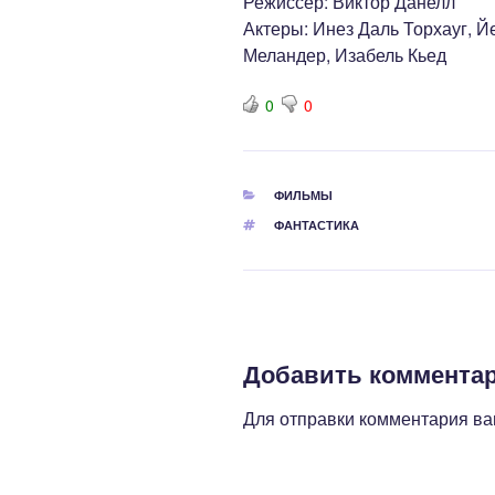
Режиссер: Виктор Данелл
Актеры: Инез Даль Торхауг, Й
Меландер, Изабель Кьед
0
0
РУБРИКИ
ФИЛЬМЫ
МЕТКИ
ФАНТАСТИКА
Добавить коммента
Для отправки комментария в