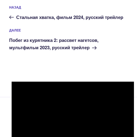
Навигация
Предыдущая
НАЗАД
по
запись:
записям
Стальная хватка, фильм 2024, русский трейлер
Следующая
ДАЛЕЕ
запись
Побег из курятника 2: рассвет нагетсов,
мультфильм 2023, русский трейлер