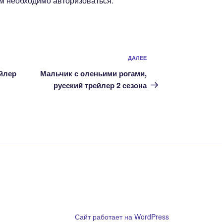
ам необходимо
авторизоваться
.
Следующая
ДАЛЕЕ
запись
ейлер
Мальчик с оленьими рогами,
русский трейлер 2 сезона
ообладателям
Сайт работает на WordPress