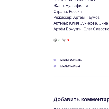
Жанр: мультфильм
Страна: Россия
Режиссер: Артем Наумов
Актеры: Юлия Зуникова, Зина
Артём Божутин, Олег Савостю
0
0
РУБРИКИ
МУЛЬТФИЛЬМЫ
МЕТКИ
MУЛЬТФИЛЬМ
Добавить коммента