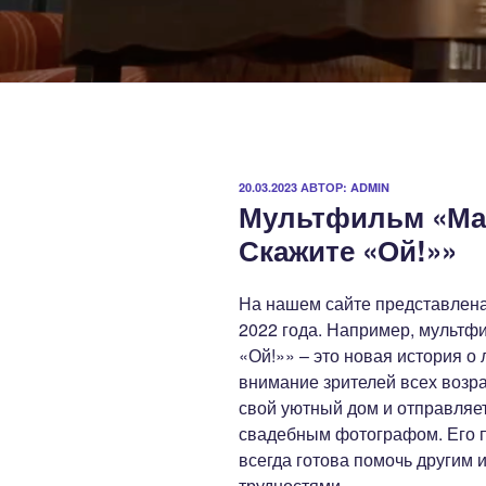
ОПУБЛИКОВАНО
20.03.2023
АВТОР:
ADMIN
Мультфильм «Маш
Скажите «Ой!»»
На нашем сайте представлен
2022 года. Например, мультф
«Ой!»» – это новая история о
внимание зрителей всех возра
свой уютный дом и отправляет
свадебным фотографом. Его 
всегда готова помочь другим и
трудностями.