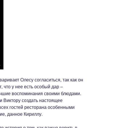
варивает Олесу согласиться, так как он
, что у нее есть особый дар –
учшие воспоминания своими блюдами.
и Виктору создать настоящее
 всех гостей ресторана особенными
е, данное Кириллу.
 история о том, как важно верить в