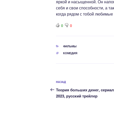
яркой и насыщенной. Он напом
себя и свои способности, а та
когда рядом с тобой любимые
0
0
РУБРИКИ
ФИЛЬМЫ
МЕТКИ
КОМЕДИЯ
Навигация
Предыдущая
НАЗАД
по
запись:
Теория больших денег, сериал
записям
2023, русский трейлер