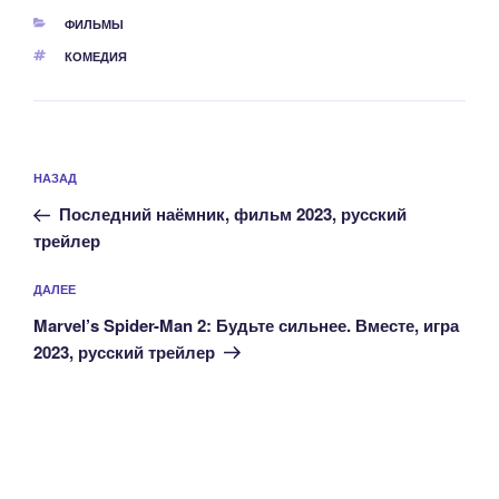
РУБРИКИ
ФИЛЬМЫ
МЕТКИ
КОМЕДИЯ
Навигация
Предыдущая
НАЗАД
по
запись:
записям
Последний наёмник, фильм 2023, русский
трейлер
Следующая
ДАЛЕЕ
запись
Marvel’s Spider-Man 2: Будьте сильнее. Вместе, игра
2023, русский трейлер