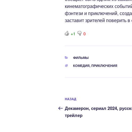
кинематографических событий
фэнтези и приключений, созд
заставит зрителей поверить в
+1
0
РУБРИКИ
ФИЛЬМЫ
МЕТКИ
КОМЕДИЯ
,
ПРИКЛЮЧЕНИЯ
Навигация
Предыдущая
НАЗАД
по
запись:
Декамерон, сериал 2024, русс
записям
трейлер