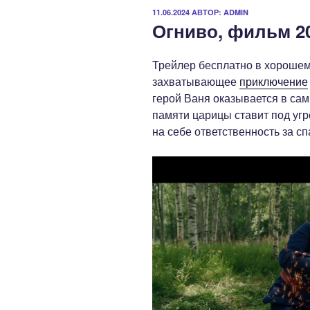
ОПУБЛИКОВАНО
11.06.2024
АВТОР:
ADMIN
Огниво, фильм 20
Трейлер бесплатно в хорошем
захватывающее
приключение
герой Ваня оказывается в са
памяти царицы ставит под угр
на себе ответственность за сп