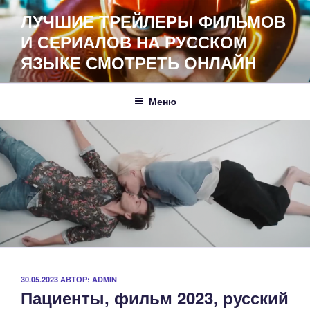
Перейти
ЛУЧШИЕ ТРЕЙЛЕРЫ ФИЛЬМОВ
к
И СЕРИАЛОВ НА РУССКОМ
содержимому
ЯЗЫКЕ СМОТРЕТЬ ОНЛАЙН
Меню
ОПУБЛИКОВАНО
30.05.2023
АВТОР:
ADMIN
Пациенты, фильм 2023, русский