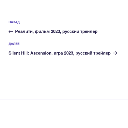
Навигация
Предыдущая
НАЗАД
по
запись:
записям
Реалити, фильм 2023, русский трейлер
Следующая
ДАЛЕЕ
запись
Silent Hill: Ascension, игра 2023, русский трейлер