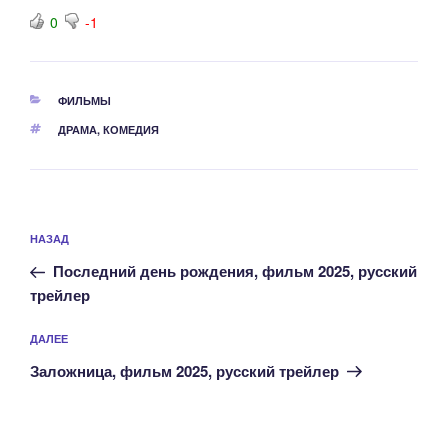
0
-1
РУБРИКИ
ФИЛЬМЫ
МЕТКИ
ДРАМА
,
КОМЕДИЯ
Навигация
Предыдущая
НАЗАД
по
запись:
записям
Последний день рождения, фильм 2025, русский
трейлер
Следующая
ДАЛЕЕ
запись
Заложница, фильм 2025, русский трейлер