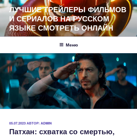
Перейти
ЛУЧШИЕ ТРЕЙЛЕРЫ ФИЛЬМОВ
к
И СЕРИАЛОВ НА РУССКОМ
содержимому
ЯЗЫКЕ СМОТРЕТЬ ОНЛАЙН
Меню
ОПУБЛИКОВАНО
05.07.2023
АВТОР:
ADMIN
Патхан: схватка со смертью,