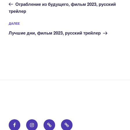
запись:
записям
Ограбление из будущего, фильм 2023, русский
трейлер
Следующая
ДАЛЕЕ
запись
Лучшие дни, фильм 2023, русский трейлер
Facebook
Instagram
Email
Правообладателям