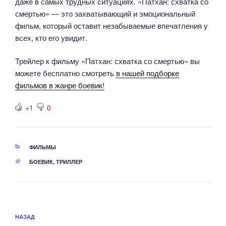
даже в самых трудных ситуациях. «Патхан: схватка со
смертью» — это захватывающий и эмоциональный
фильм, который оставит незабываемые впечатления у
всех, кто его увидит.
Трейлер к фильму «Патхан: схватка со смертью» вы
можете бесплатно смотреть
в нашей подборке
фильмов в жанре боевик!
+1
0
РУБРИКИ
ФИЛЬМЫ
МЕТКИ
БОЕВИК
,
ТРИЛЛЕР
Навигация
Предыдущая
НАЗАД
по