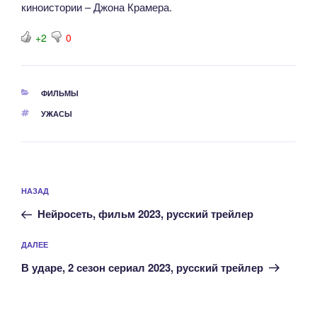
киноистории – Джона Крамера.
+2
0
РУБРИКИ
ФИЛЬМЫ
МЕТКИ
УЖАСЫ
Навигация
Предыдущая
НАЗАД
по
запись:
записям
Нейросеть, фильм 2023, русский трейлер
Следующая
ДАЛЕЕ
запись
В ударе, 2 сезон сериал 2023, русский трейлер