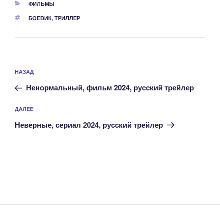
РУБРИКИ
ФИЛЬМЫ
МЕТКИ
БОЕВИК
,
ТРИЛЛЕР
Навигация
Предыдущая
НАЗАД
по
запись:
записям
Ненормальный, фильм 2024, русский трейлер
Следующая
ДАЛЕЕ
запись
Неверные, сериал 2024, русский трейлер