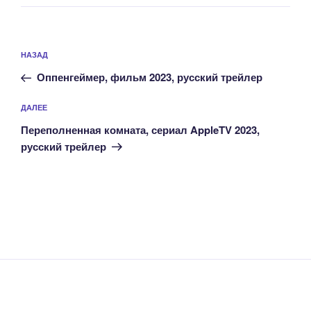
Навигация
Предыдущая
НАЗАД
по
запись:
записям
Оппенгеймер, фильм 2023, русский трейлер
Следующая
ДАЛЕЕ
запись
Переполненная комната, сериал AppleTV 2023,
русский трейлер