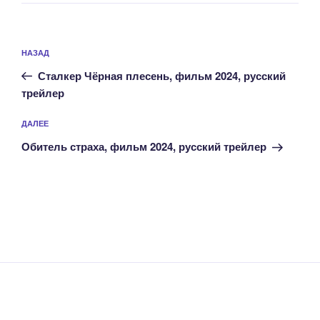
Навигация
Предыдущая
НАЗАД
по
запись:
записям
Сталкер Чёрная плесень, фильм 2024, русский
трейлер
Следующая
ДАЛЕЕ
запись
Обитель страха, фильм 2024, русский трейлер