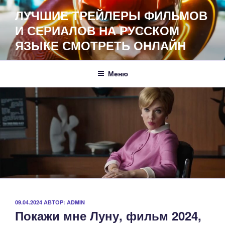
Перейти
ЛУЧШИЕ ТРЕЙЛЕРЫ ФИЛЬМОВ
к
И СЕРИАЛОВ НА РУССКОМ
содержимому
ЯЗЫКЕ СМОТРЕТЬ ОНЛАЙН
Меню
ОПУБЛИКОВАНО
09.04.2024
АВТОР:
ADMIN
Покажи мне Луну, фильм 2024,