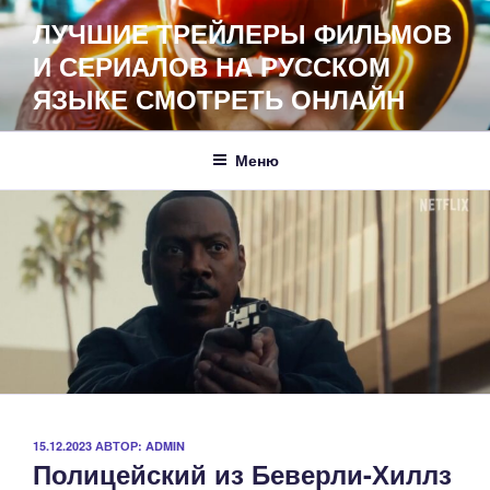
Перейти
ЛУЧШИЕ ТРЕЙЛЕРЫ ФИЛЬМОВ
к
И СЕРИАЛОВ НА РУССКОМ
содержимому
ЯЗЫКЕ СМОТРЕТЬ ОНЛАЙН
Меню
ОПУБЛИКОВАНО
15.12.2023
АВТОР:
ADMIN
Полицейский из Беверли-Хиллз