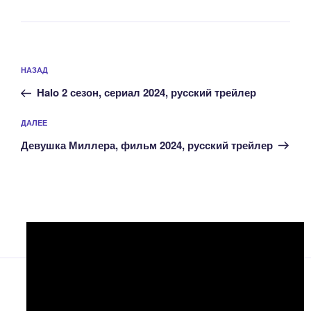
Навигация
Предыдущая
НАЗАД
по
запись:
записям
Halo 2 сезон, сериал 2024, русский трейлер
Следующая
ДАЛЕЕ
запись
Девушка Миллера, фильм 2024, русский трейлер