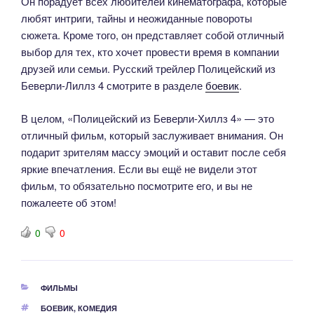
Он порадует всех любителей кинематографа, которые
любят интриги, тайны и неожиданные повороты
сюжета. Кроме того, он представляет собой отличный
выбор для тех, кто хочет провести время в компании
друзей или семьи. Русский трейлер Полицейский из
Беверли-Лиллз 4 смотрите в разделе
боевик
.
В целом, «Полицейский из Беверли-Хиллз 4» — это
отличный фильм, который заслуживает внимания. Он
подарит зрителям массу эмоций и оставит после себя
яркие впечатления. Если вы ещё не видели этот
фильм, то обязательно посмотрите его, и вы не
пожалеете об этом!
0
0
РУБРИКИ
ФИЛЬМЫ
МЕТКИ
БОЕВИК
,
КОМЕДИЯ