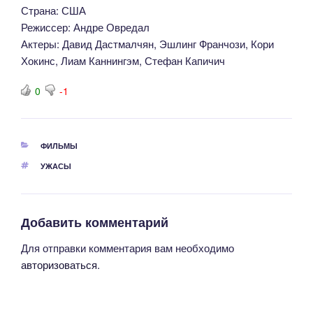
Страна: США
Режиссер: Андре Овредал
Актеры: Давид Дастмалчян, Эшлинг Франчози, Кори
Хокинс, Лиам Каннингэм, Стефан Капичич
0
-1
РУБРИКИ
ФИЛЬМЫ
МЕТКИ
УЖАСЫ
Добавить комментарий
Для отправки комментария вам необходимо
авторизоваться
.