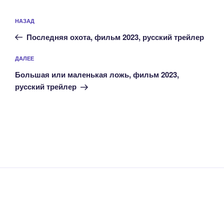
Навигация
Предыдущая
НАЗАД
по
запись:
записям
Последняя охота, фильм 2023, русский трейлер
Следующая
ДАЛЕЕ
запись
Большая или маленькая ложь, фильм 2023,
русский трейлер