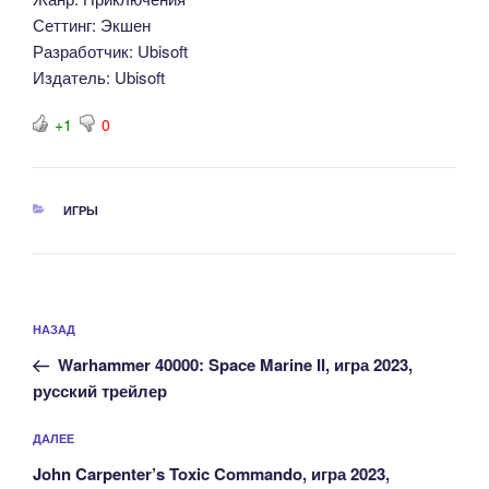
Сеттинг: Экшен
Разработчик: Ubisoft
Издатель: Ubisoft
+1
0
РУБРИКИ
ИГРЫ
Навигация
Предыдущая
НАЗАД
по
запись:
записям
Warhammer 40000: Space Marine II, игра 2023,
русский трейлер
Следующая
ДАЛЕЕ
запись
John Carpenter’s Toxic Commando, игра 2023,