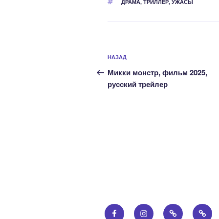
МЕТКИ
ДРАМА
,
ТРИЛЛЕР
,
УЖАСЫ
Навигация
Предыдущая
НАЗАД
по
запись:
Микки монстр, фильм 2025,
записям
русский трейлер
Facebook
Instagram
Email
Прав