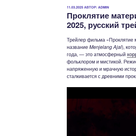
ОПУБЛИКОВАНО
11.03.2025
АВТОР:
ADMIN
Проклятие матер
2025, русский тр
Трейлер фильма «Проклятие 
название
Menjelang Ajal
), кот
года, — это атмосферный
хор
фольклором и мистикой. Режи
напряженную и мрачную истор
сталкивается с древними про