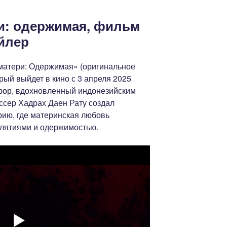
и: одержимая, фильм
ейлер
матери: Одержимая» (оригинальное
орый выйдет в кино с 3 апреля 2025
рор
, вдохновленный индонезийским
ссер Хадрах Даен Рату создал
ию, где материнская любовь
клятиями и одержимостью.