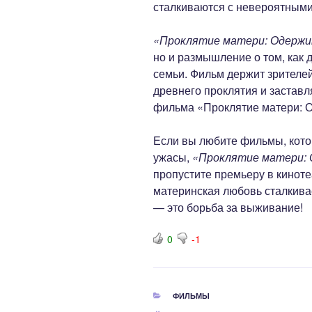
сталкиваются с невероятным
«Проклятие матери: Одерж
но и размышление о том, как 
семьи. Фильм держит зрителе
древнего проклятия и застав
фильма «Проклятие матери: 
Если вы любите фильмы, котор
ужасы,
«Проклятие матери:
пропустите премьеру в кинотеа
материнская любовь сталкива
— это борьба за выживание!
0
-1
РУБРИКИ
ФИЛЬМЫ