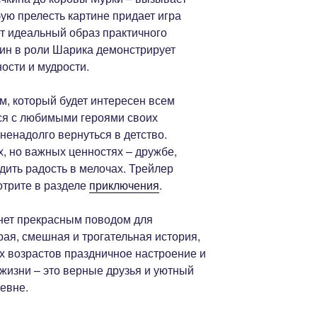
ую прелесть картине придает игра
т идеальный образ практичного
ин в роли Шарика демонстрирует
ости и мудрости.
м, который будет интересен всем
ся с любимыми героями своих
 ненадолго вернуться в детство.
, но важных ценностях – дружбе,
дить радость в мелочах. Трейлер
трите в разделе
приключения
.
нет прекрасным поводом для
рая, смешная и трогательная история,
х возрастов праздничное настроение и
 жизни – это верные друзья и уютный
ревне.