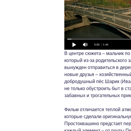
0:00
/ 1:44
В центре сюжета – мальчик по
который из-за родительского
вынужден отправиться в дере
новые друзья – хозяйственный
добродушный пёс Шарик (Иван
не только обустроить быт в с
забавных и трогательных при
Фильм отличается теплой атм
которые сделали оригинальну
Простоквашино предстает пер
каждый элемент – от почты П