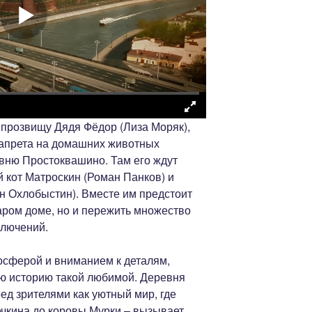
 прозвищу Дядя Фёдор (Лиза Моряк),
 запрета на домашних животных
вню Простоквашино. Там его ждут
 кот Матроскин (Роман Панков) и
 Охлобыстин). Вместе им предстоит
таром доме, но и пережить множество
ключений.
осферой и вниманием к деталям,
ю историю такой любимой. Деревня
ед зрителями как уютный мир, где
ечкина до коровы Мурки – вызывает