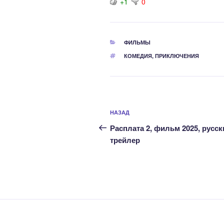
+1
0
РУБРИКИ
ФИЛЬМЫ
МЕТКИ
КОМЕДИЯ
,
ПРИКЛЮЧЕНИЯ
Навигация
Предыдущая
НАЗАД
по
запись:
Расплата 2, фильм 2025, русск
записям
трейлер