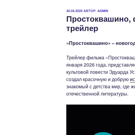
ОПУБЛИКОВАНО
30.04.2025
АВТОР:
ADMIN
Простоквашино, 
трейлер
«Простоквашино» – новогод
Трейлер фильма «Простокваши
января 2026 года, представл
культовой повести Эдуарда У
создал красочную и добрую
и
знакомый с детства мир, где 
отечественной литературы.