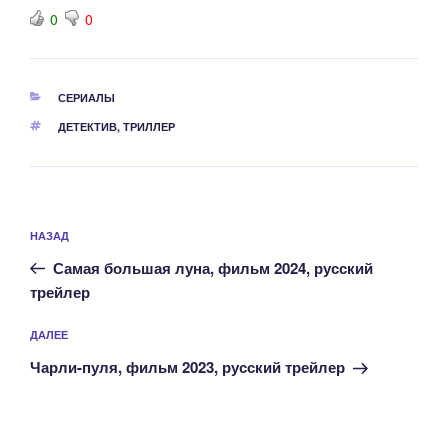
0
0
РУБРИКИ
СЕРИАЛЫ
МЕТКИ
ДЕТЕКТИВ
,
ТРИЛЛЕР
Навигация
Предыдущая
НАЗАД
по
запись:
записям
Самая большая луна, фильм 2024, русский
трейлер
Следующая
ДАЛЕЕ
запись
Чарли-пуля, фильм 2023, русский трейлер