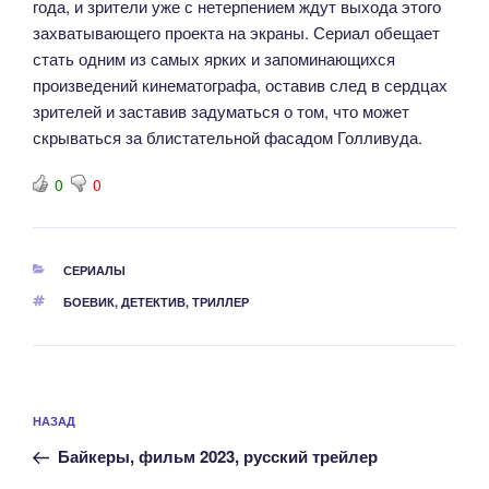
года, и зрители уже с нетерпением ждут выхода этого
захватывающего проекта на экраны. Сериал обещает
стать одним из самых ярких и запоминающихся
произведений кинематографа, оставив след в сердцах
зрителей и заставив задуматься о том, что может
скрываться за блистательной фасадом Голливуда.
0
0
РУБРИКИ
СЕРИАЛЫ
МЕТКИ
БОЕВИК
,
ДЕТЕКТИВ
,
ТРИЛЛЕР
Навигация
Предыдущая
НАЗАД
по
запись:
записям
Байкеры, фильм 2023, русский трейлер