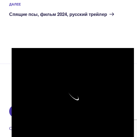
Следующая
ДАЛЕЕ
запись
Спящие псы, фильм 2024, русский трейлер
Facebook
Instagram
Email
Правообладателям
Сайт работает на WordPress