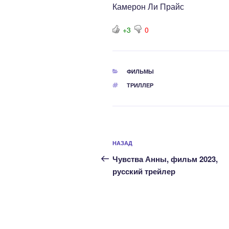
Камерон Ли Прайс
+3
0
РУБРИКИ
ФИЛЬМЫ
МЕТКИ
ТРИЛЛЕР
Навигация
Предыдущая
НАЗАД
по
запись:
Чувства Анны, фильм 2023,
записям
русский трейлер