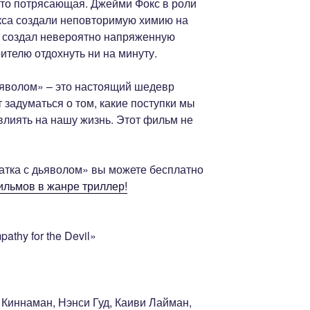
сто потрясающая. Джейми Фокс в роли
акса создали неповторимую химию на
 создал невероятно напряженную
ителю отдохнуть ни на минуту.
ьяволом» – это настоящий шедевр
 задуматься о том, какие поступки мы
влиять на нашу жизнь. Этот фильм не
тка с дьяволом» вы можете бесплатно
ильмов в жанре триллер!
thy for the Devil»
 Киннаман, Нэнси Гуд, Каиви Лайман,