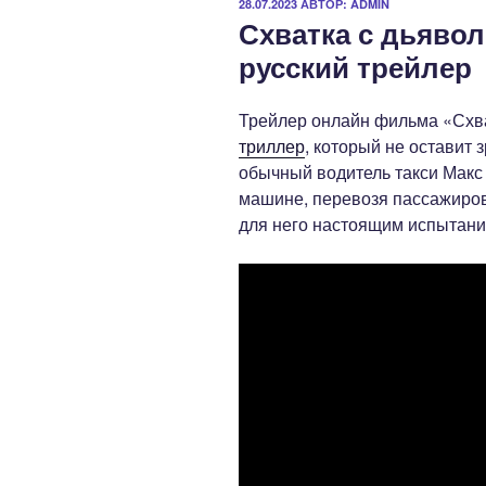
ОПУБЛИКОВАНО
28.07.2023
АВТОР:
ADMIN
Схватка с дьявол
русский трейлер
Трейлер онлайн фильма «Схв
триллер
, который не оставит
обычный водитель такси Макс 
машине, перевозя пассажиров 
для него настоящим испытани