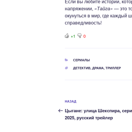
Если вы любите истории, кото
напряжении,
«Тайга»
— это то
окунуться в мир, где каждый ш
справедливость!
+1
0
РУБРИКИ
СЕРИАЛЫ
МЕТКИ
ДЕТЕКТИВ
,
ДРАМА
,
ТРИЛЛЕР
Навигация
Предыдущая
НАЗАД
по
запись:
Цыгане: улица Шекспира, сер
записям
2025, русский трейлер