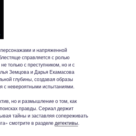
и персонажами и напряженной
блестяще справляется с ролью
не только с преступником, но и с
алья Земцова и Дарья Екамасова
ьной глубины, создавая образы
ся с невероятными испытаниями.
ктив, но и размышление о том, как
 поисках правды. Сериал держит
рывая тайны и заставляя сопереживать
йга» смотрите в разделе
детективы
.