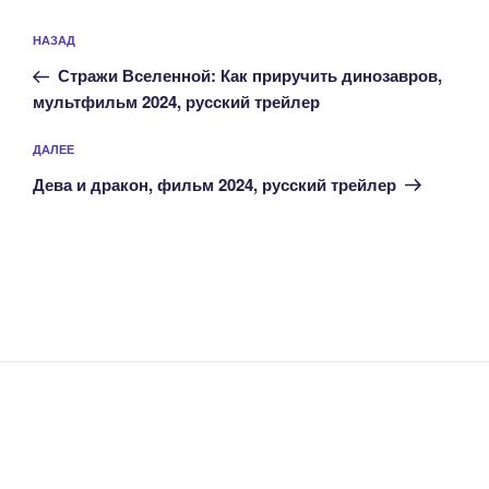
Навигация
Предыдущая
НАЗАД
по
запись:
записям
Стражи Вселенной: Как приручить динозавров,
мультфильм 2024, русский трейлер
Следующая
ДАЛЕЕ
запись
Дева и дракон, фильм 2024, русский трейлер