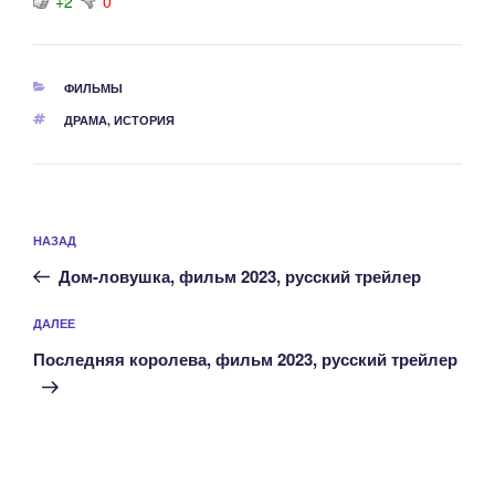
+2
0
РУБРИКИ
ФИЛЬМЫ
МЕТКИ
ДРАМА
,
ИСТОРИЯ
Навигация
Предыдущая
НАЗАД
по
запись:
записям
Дом-ловушка, фильм 2023, русский трейлер
Следующая
ДАЛЕЕ
запись
Последняя королева, фильм 2023, русский трейлер