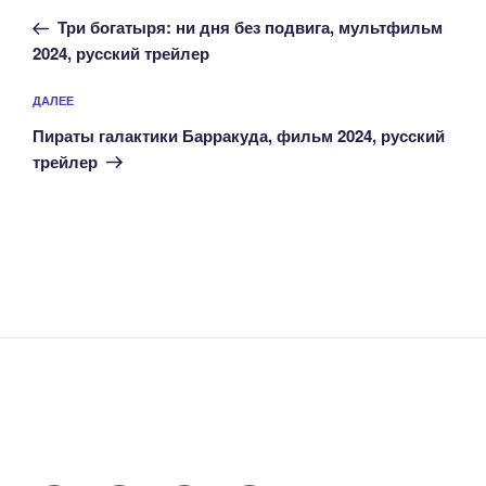
по
запись:
записям
Три богатыря: ни дня без подвига, мультфильм
2024, русский трейлер
Следующая
ДАЛЕЕ
запись
Пираты галактики Барракуда, фильм 2024, русский
трейлер