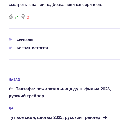
смотреть
в нашей подборке новинок сериалов.
+1
0
РУБРИКИ
СЕРИАЛЫ
МЕТКИ
БОЕВИК
,
ИСТОРИЯ
Навигация
Предыдущая
НАЗАД
по
запись:
записям
Пантафа: пожирательница душ, фильм 2023,
русский трейлер
Следующая
ДАЛЕЕ
запись
Тут все свои, фильм 2023, русский трейлер