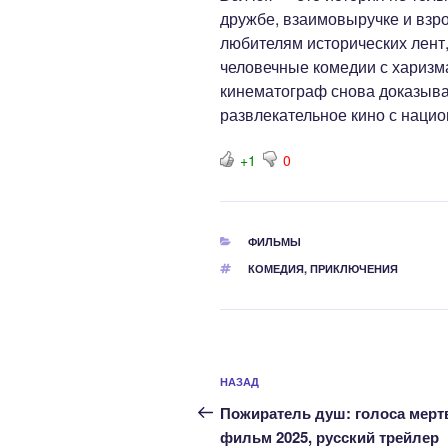
дружбе, взаимовыручке и взро
любителям исторических лент, 
человечные комедии с харизм
кинематограф снова доказывае
развлекательное кино с наци
+1
0
РУБРИКИ
ФИЛЬМЫ
МЕТКИ
КОМЕДИЯ
,
ПРИКЛЮЧЕНИЯ
Навигация
Предыдущая
НАЗАД
по
запись:
Пожиратель душ: голоса мерт
записям
фильм 2025, русский трейлер