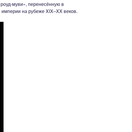
«роуд-муви», перенесённую в
 империи на рубеже XIX–XX веков.