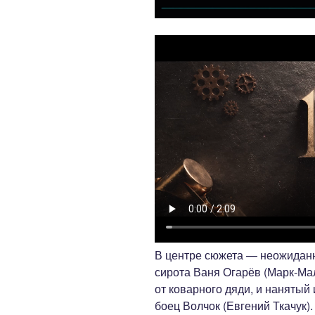
В центре сюжета — неожиданн
сирота Ваня Огарёв (Марк-М
от коварного дяди, и нанятый
боец Волчок (Евгений Ткачук)