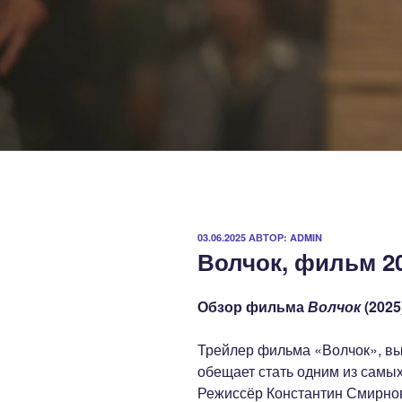
ОПУБЛИКОВАНО
03.06.2025
АВТОР:
ADMIN
Волчок, фильм 20
Обзор фильма
Волчок
(2025
Трейлер фильма «Волчок», вы
обещает стать одним из самых
Режиссёр Константин Смирнов