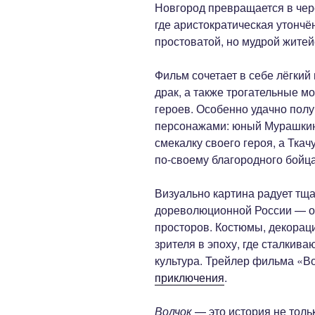
Новгород превращается в чер
где аристократическая утончё
простоватой, но мудрой жите
Фильм сочетает в себе лёгкий
драк, а также трогательные 
героев. Особенно удачно пол
персонажами: юный Мурашкин
смекалку своего героя, а Ткач
по-своему благородного бойца
Визуально картина радует тщ
дореволюционной России — от
просторов. Костюмы, декорац
зрителя в эпоху, где сталкив
культура. Трейлер фильма «Во
приключения
.
Волчок
— это история не толь