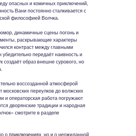
еду опасных и комичных приключений,
нность Вани постоянно сталкивается с
йской философией Волчка.
 юмор, динамичные сцены погонь и
моменты, раскрывающие характеры
учился контраст между главными
 убедительно передаёт наивность и
ук создаёт образ внешне сурового, но
.
ательно воссозданной атмосферой
 московских переулков до волжских
ии и операторская работа погружают
аются дворянские традиции и народная
лчок» смотрите в разделе
ко о
приключениях
, но и о неожиданной