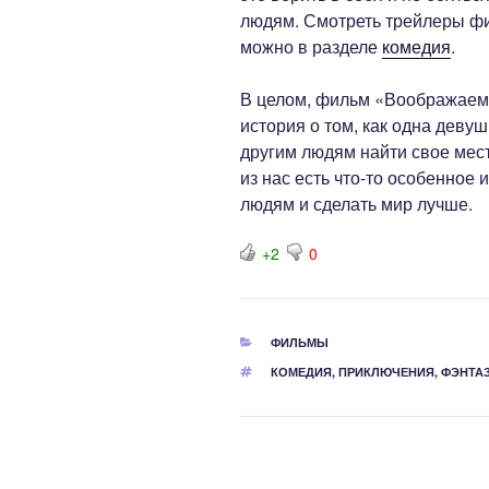
людям. Смотреть трейлеры ф
можно в разделе
комедия
.
В целом, фильм «Воображаем
история о том, как одна деву
другим людям найти свое мест
из нас есть что-то особенное 
людям и сделать мир лучше.
+2
0
РУБРИКИ
ФИЛЬМЫ
МЕТКИ
КОМЕДИЯ
,
ПРИКЛЮЧЕНИЯ
,
ФЭНТА
Навигация