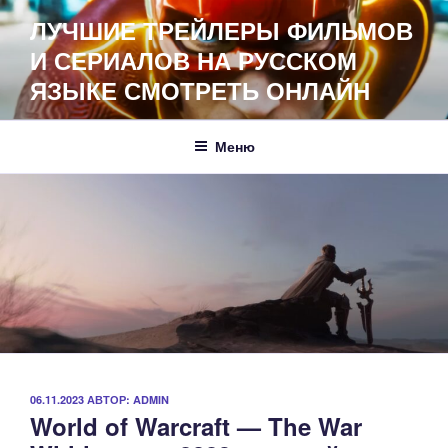
Перейти
ЛУЧШИЕ ТРЕЙЛЕРЫ ФИЛЬМОВ
к
И СЕРИАЛОВ НА РУССКОМ
содержимому
ЯЗЫКЕ СМОТРЕТЬ ОНЛАЙН
Меню
ОПУБЛИКОВАНО
06.11.2023
АВТОР:
ADMIN
World of Warcraft — The War