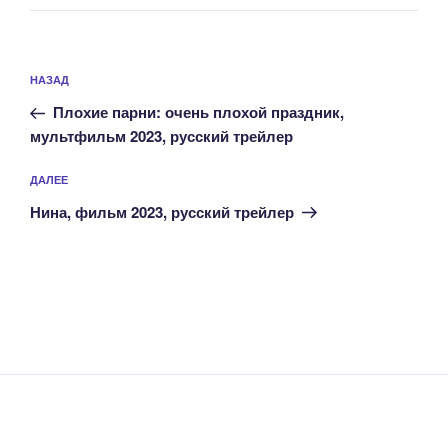
Навигация
Предыдущая
НАЗАД
по
запись:
записям
Плохие парни: очень плохой праздник,
мультфильм 2023, русский трейлер
Следующая
ДАЛЕЕ
запись
Нина, фильм 2023, русский трейлер